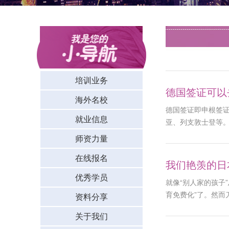
培训业务
德国签证可以
海外名校
德国签证即申根签
就业信息
亚、列支敦士登等。
兰、法国、德国、
师资力量
亚、西班牙、瑞典和
在线报名
我们艳羡的日
优秀学员
就像“别人家的孩子
育免费化”了。然而
资料分享
发布的《2017年
关于我们
注意，这里仅是学