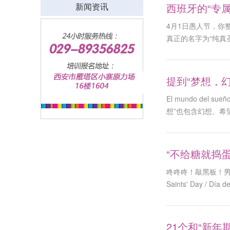
西班牙的“专
新闻资讯
4月1日愚人节，你
真正的名字为“纯真圣
息非常害怕，他怕
子，就把12月28
提到“梦想，幻
El mundo del sue
想”也包含幻想、希
你都掌握了吗？
“不给糖就捣
咚咚咚！敲黑板！男巫师
Saints' Day / Dí
21个和“新