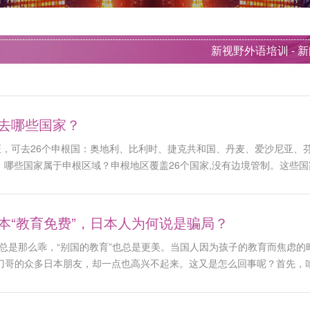
新视野外语培训 -
新
去哪些国家？
证，可去26个申根国：奥地利、比利时、捷克共和国、丹麦、爱沙尼亚、
 哪些国家属于申根区域？申根地区覆盖26个国家,没有边境管制。这些国
希腊、匈牙利、冰岛、意大利、拉脱维亚、列支敦士登、立陶宛、卢森堡
瑞士。 哪些国家属于欧盟国家？欧盟
本“教育免费”，日本人为何说是骗局？
”总是那么乖，“别国的教育”也总是更美。当国人因为孩子的教育而焦虑
刀哥的众多日本朋友，却一点也高兴不起来。这又是怎么回事呢？首先，咱
度国民胜过基础调查情况》显示：日本家庭的平均年收入为560万日元（约
费，还不包括其他费用，如果全部累加在一起，预