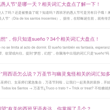
属愚人节”是哪一天？相关词汇大盘点了解一下！
整人了吗？还是被整蛊了呢？知道吗？西班牙的愚人节可是另有日子哦！来了
人节”（Día de los santos inocentes）。据传，在耶稣诞
耶稣会成为地上的王者，从而取代他的地位，因此他下令把城中这几天出
日命名为纯真圣人节，
想”，你只知道sueño？34个相关词汇大盘点！
ño no se limita al acto de dormir. El sueño también es fanta
望、欲望或向往。提到“梦想，幻想”，你脑海中出现的词汇只是“sueño
蛋”用西语怎么说？万圣节与幽灵鬼怪相关的词汇知
们、女巫师们紧急集合，万圣节到啦，让我们一起美美的装扮，开始狂欢吧。Hallow
a de Todos los Santos → 万圣节¿Truco o trato？= Trick or treat
年期望”有关的西班牙语表达，你掌握了几个？