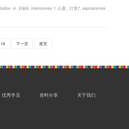
itos m. 目标6. intenciones f. 心愿，打算7. aspiraciones
16
下一页
尾页
优秀学员
资料分享
关于我们