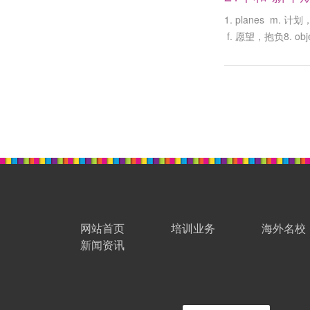
1. planes m. 计划，
f. 愿望，抱负8. obje
网站首页
培训业务
海外名校
新闻资讯