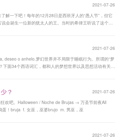
2021-07-26
解一下吧！每年的12月28日是西班牙人的“愚人节”，但它
生前，就有传言说会诞生一位新的犹太人的王。当时的希律王听说了这个消
生的孩子全部杀掉。后来，教会为了纪念这些被杀害的无辜孩
2021-07-26
sía, esperanza, deseo o anhelo.梦幻世界并不局限于睡眠行为。所谓的“梦
”吗？下面34个西语词汇，都和人的梦想世界以及思想活动有关，
多少？
2021-07-26
een / Noche de Brujas → 万圣节前夜All
? 不给糖就捣蛋！bruja f. 女巫，巫婆brujo m. 男巫，巫
2021-07-26